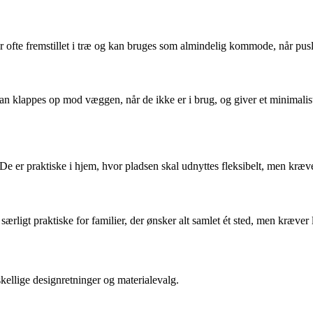
fte fremstillet i træ og kan bruges som almindelig kommode, når puslet
kan klappes op mod væggen, når de ikke er i brug, og giver et minimali
 er praktiske i hjem, hvor pladsen skal udnyttes fleksibelt, men kræver 
ærligt praktiske for familier, der ønsker alt samlet ét sted, men kræver l
ellige designretninger og materialevalg.