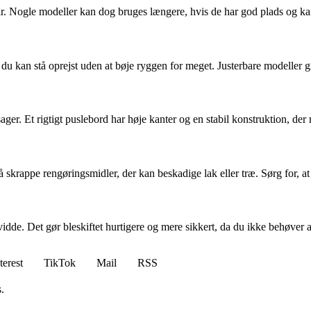
tre år. Nogle modeller kan dog bruges længere, hvis de har god plads og 
u kan stå oprejst uden at bøje ryggen for meget. Justerbare modeller give
er. Et rigtigt puslebord har høje kanter og en stabil konstruktion, der 
krappe rengøringsmidler, der kan beskadige lak eller træ. Sørg for, at 
vidde. Det gør bleskiftet hurtigere og mere sikkert, da du ikke behøver a
terest
TikTok
Mail
RSS
.