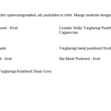
er opbevaringsmøbel, når pusletiden er forbi. Mange moderne designs 
bord - Hvid
Leander Wally Væghængt Pusle
Cappuccino
mode
Væghængt metal puslebord Hvi
l - hvid
Ida-Marie Puslereol - hvid
Væghængt Puslebord Dusty Grey