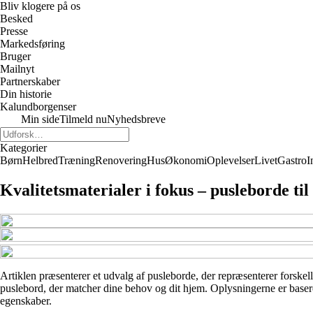
Bliv klogere på os
Besked
Presse
Markedsføring
Bruger
Mailnyt
Partnerskaber
Din historie
Kalundborgenser
Min side
Tilmeld nu
Nyhedsbreve
Kategorier
Børn
Helbred
Træning
Renovering
Hus
Økonomi
Oplevelser
Livet
Gastro
I
Kvalitetsmaterialer i fokus – pusleborde ti
Artiklen præsenterer et udvalg af pusleborde, der repræsenterer forskell
puslebord, der matcher dine behov og dit hjem. Oplysningerne er baseret
egenskaber.