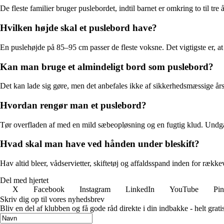
De fleste familier bruger puslebordet, indtil barnet er omkring to til 
Hvilken højde skal et puslebord have?
En puslehøjde på 85–95 cm passer de fleste voksne. Det vigtigste er, at d
Kan man bruge et almindeligt bord som puslebord?
Det kan lade sig gøre, men det anbefales ikke af sikkerhedsmæssige årsag
Hvordan rengør man et puslebord?
Tør overfladen af med en mild sæbeopløsning og en fugtig klud. Undgå s
Hvad skal man have ved hånden under bleskift?
Hav altid bleer, vådservietter, skiftetøj og affaldsspand inden for række
Del med hjertet
X
Facebook
Instagram
LinkedIn
YouTube
Pin
Skriv dig op til vores nyhedsbrev
Bliv en del af klubben og få gode råd direkte i din indbakke - helt gratis