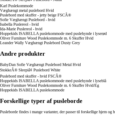
Karl Puslekommode
Væghængt metal puslebord Hvid
Puslebord med skuffer - jetty beige FSCÂ®
Sofie Væghængt Puslebord - hvid
Isabella Puslereol - hvid
Ida-Marie Puslereol - hvid
Hoppekids ISABELLA puslekommode med puslehynde i lyserød
Oliver Furniture Wood Puslekommode m. 6 Skuffer Hvid
Leander Wally Væghængt Puslebord Dusty Grey
Andre produkter
BabyDan Sofie Væghængt Puslebord Metal Hvid
StokkeÂ® Sleepiâ¢ Puslebord White
Puslebord med skuffer - hvid FSCÂ®
Hoppekids ISABELLA puslekommode med puslehynde i lyseblå
Oliver Furniture Wood Puslekommode m. 6 Skuffer Hvid/Eg
Hoppekids ISABELLA puslekommode
Forskellige typer af pusleborde
Pusleborde findes i mange varianter, der passer til forskellige hjem og 