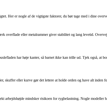
tet. Her er nogle af de vigtigste faktorer, du bør tage med i dine overve
k overflade eller metalrammer giver stabilitet og lang levetid. Overvej 
puslefladen har høje kanter, så barnet ikke kan trille ud. Tjek også, at b
er, skuffer eller kurve gør det lettere at holde orden og have alt inden f
rekt arbejdshøjde mindsker risikoen for rygbelastning. Nogle modeller ha