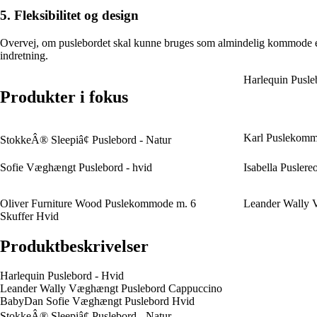
5. Fleksibilitet og design
Overvej, om puslebordet skal kunne bruges som almindelig kommode ell
indretning.
Harlequin Pusle
Produkter i fokus
Karl Puslekom
StokkeÂ® Sleepiâ¢ Puslebord - Natur
Sofie Væghængt Puslebord - hvid
Isabella Puslereo
Oliver Furniture Wood Puslekommode m. 6
Leander Wally 
Skuffer Hvid
Produktbeskrivelser
Harlequin Puslebord - Hvid
Leander Wally Væghængt Puslebord Cappuccino
BabyDan Sofie Væghængt Puslebord Hvid
StokkeÂ® Sleepiâ¢ Puslebord - Natur