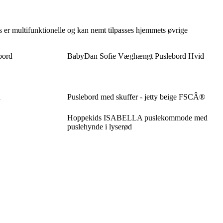
er multifunktionelle og kan nemt tilpasses hjemmets øvrige
bord
BabyDan Sofie Væghængt Puslebord Hvid
d
Puslebord med skuffer - jetty beige FSCÂ®
Hoppekids ISABELLA puslekommode med
puslehynde i lyserød