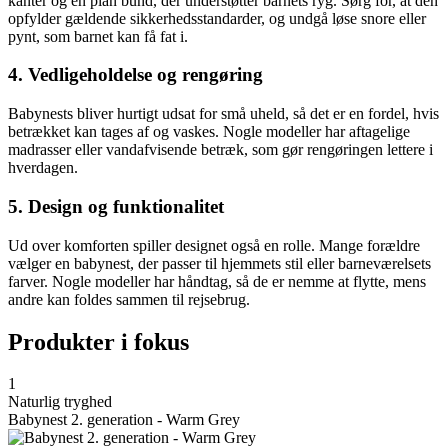
kanter og en plan bund, der understøtter barnets ryg. Sørg for, at den
opfylder gældende sikkerhedsstandarder, og undgå løse snore eller
pynt, som barnet kan få fat i.
4. Vedligeholdelse og rengøring
Babynests bliver hurtigt udsat for små uheld, så det er en fordel, hvis
betrækket kan tages af og vaskes. Nogle modeller har aftagelige
madrasser eller vandafvisende betræk, som gør rengøringen lettere i
hverdagen.
5. Design og funktionalitet
Ud over komforten spiller designet også en rolle. Mange forældre
vælger en babynest, der passer til hjemmets stil eller barneværelsets
farver. Nogle modeller har håndtag, så de er nemme at flytte, mens
andre kan foldes sammen til rejsebrug.
Produkter i fokus
1
Naturlig tryghed
Babynest 2. generation - Warm Grey