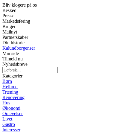
Bliv klogere på os
Besked
Presse
Markedsføring
Bruger
Mailnyt
Partnerskaber
Din historie
Kalundborgenser
Min side
Tilmeld nu
Nyhedsbreve
Kategorier
Børn
Helbred
Træning
Renovering
Hus
Økonomi
Oplevelser
Livet
Gastro
Interesser