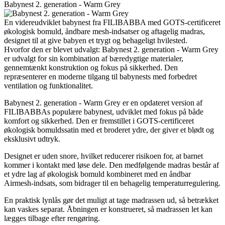
Babynest 2. generation - Warm Grey
En videreudviklet babynest fra FILIBABBA med GOTS-certificeret
økologisk bomuld, åndbare mesh-indsatser og aftagelig madras,
designet til at give babyen et trygt og behageligt hvilested.
Hvorfor den er blevet udvalgt: Babynest 2. generation - Warm Grey
er udvalgt for sin kombination af bæredygtige materialer,
gennemtænkt konstruktion og fokus på sikkerhed. Den
repræsenterer en moderne tilgang til babynests med forbedret
ventilation og funktionalitet.
Babynest 2. generation - Warm Grey er en opdateret version af
FILIBABBAs populære babynest, udviklet med fokus på både
komfort og sikkerhed. Den er fremstillet i GOTS-certificeret
økologisk bomuldssatin med et broderet ydre, der giver et blødt og
eksklusivt udtryk.
Designet er uden snore, hvilket reducerer risikoen for, at barnet
kommer i kontakt med løse dele. Den medfølgende madras består af
et ydre lag af økologisk bomuld kombineret med en åndbar
Airmesh-indsats, som bidrager til en behagelig temperaturregulering.
En praktisk lynlås gør det muligt at tage madrassen ud, så betrækket
kan vaskes separat. Åbningen er konstrueret, så madrassen let kan
lægges tilbage efter rengøring.