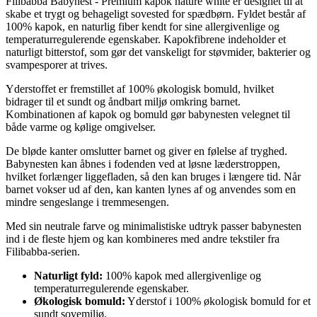
Filibabba Babynest - Premium kapok nature white er designet til at
skabe et trygt og behageligt sovested for spædbørn. Fyldet består af
100% kapok, en naturlig fiber kendt for sine allergivenlige og
temperaturregulerende egenskaber. Kapokfibrene indeholder et
naturligt bitterstof, som gør det vanskeligt for støvmider, bakterier og
svampesporer at trives.
Yderstoffet er fremstillet af 100% økologisk bomuld, hvilket
bidrager til et sundt og åndbart miljø omkring barnet.
Kombinationen af kapok og bomuld gør babynesten velegnet til
både varme og kølige omgivelser.
De bløde kanter omslutter barnet og giver en følelse af tryghed.
Babynesten kan åbnes i fodenden ved at løsne læderstroppen,
hvilket forlænger liggefladen, så den kan bruges i længere tid. Når
barnet vokser ud af den, kan kanten lynes af og anvendes som en
mindre sengeslange i tremmesengen.
Med sin neutrale farve og minimalistiske udtryk passer babynesten
ind i de fleste hjem og kan kombineres med andre tekstiler fra
Filibabba-serien.
Naturligt fyld:
100% kapok med allergivenlige og
temperaturregulerende egenskaber.
Økologisk bomuld:
Yderstof i 100% økologisk bomuld for et
sundt sovemiljø.