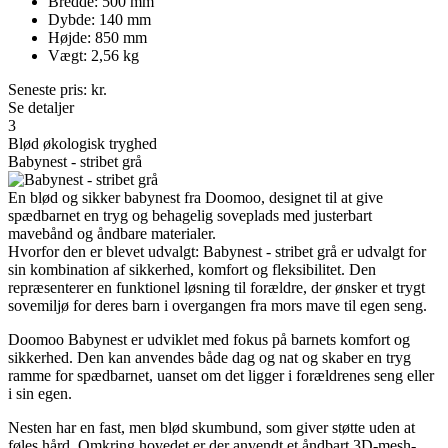
Bredde: 500 mm
Dybde: 140 mm
Højde: 850 mm
Vægt: 2,56 kg
Seneste pris:
kr.
Se detaljer
3
Blød økologisk tryghed
Babynest - stribet grå
En blød og sikker babynest fra Doomoo, designet til at give
spædbarnet en tryg og behagelig soveplads med justerbart
mavebånd og åndbare materialer.
Hvorfor den er blevet udvalgt: Babynest - stribet grå er udvalgt for
sin kombination af sikkerhed, komfort og fleksibilitet. Den
repræsenterer en funktionel løsning til forældre, der ønsker et trygt
sovemiljø for deres barn i overgangen fra mors mave til egen seng.
Doomoo Babynest er udviklet med fokus på barnets komfort og
sikkerhed. Den kan anvendes både dag og nat og skaber en tryg
ramme for spædbarnet, uanset om det ligger i forældrenes seng eller
i sin egen.
Nesten har en fast, men blød skumbund, som giver støtte uden at
føles hård. Omkring hovedet er der anvendt et åndbart 3D-mesh-