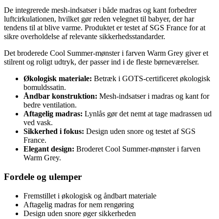
De integrerede mesh-indsatser i både madras og kant forbedrer
luftcirkulationen, hvilket gør reden velegnet til babyer, der har
tendens til at blive varme. Produktet er testet af SGS France for at
sikre overholdelse af relevante sikkerhedsstandarder.
Det broderede Cool Summer-mønster i farven Warm Grey giver et
stilrent og roligt udtryk, der passer ind i de fleste børneværelser.
Økologisk materiale:
Betræk i GOTS-certificeret økologisk
bomuldssatin.
Åndbar konstruktion:
Mesh-indsatser i madras og kant for
bedre ventilation.
Aftagelig madras:
Lynlås gør det nemt at tage madrassen ud
ved vask.
Sikkerhed i fokus:
Design uden snore og testet af SGS
France.
Elegant design:
Broderet Cool Summer-mønster i farven
Warm Grey.
Fordele og ulemper
Fremstillet i økologisk og åndbart materiale
Aftagelig madras for nem rengøring
Design uden snore øger sikkerheden