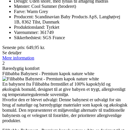
Design: Uden snore, med lynlås til aftagelig madras
Mønster: Cool Summer (broderet)
Farve: Warm Grey
Producent: Scandinavian Baby Products ApS, Langhøjvej
1B, 8362 Tilst, Danmark
Produktionsland: Tyrkiet
Varenummer: 361749
Sikkerhedstest: SGS France
Seneste pris:
649,95
kr.
Se detaljer
Mere information
2
Bæredygtig komfort
Filibabba Babynest - Premium kapok nature white
En babynest fra Filibabba fremstillet af 100% kapokfyld og
økologisk bomuld, designet til at give babyen et trygt, allergivenligt
og temperaturregulerende sovemiljø.
Hvorfor den er blevet udvalgt: Denne babynest er udvalgt for sin
brug af naturlige og bæredygtige materialer som kapok og økologisk
bomuld. Den repræsenterer et miljøvenligt alternativ til traditionelle
babynests og er velegnet til forældre, der prioriterer allergivenlige
produkter.