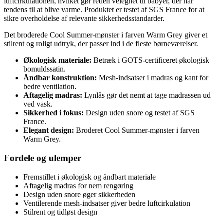
luftcirkulationen, hvilket gør reden velegnet til babyer, der har
tendens til at blive varme. Produktet er testet af SGS France for at
sikre overholdelse af relevante sikkerhedsstandarder.
Det broderede Cool Summer-mønster i farven Warm Grey giver et
stilrent og roligt udtryk, der passer ind i de fleste børneværelser.
Økologisk materiale:
Betræk i GOTS-certificeret økologisk
bomuldssatin.
Åndbar konstruktion:
Mesh-indsatser i madras og kant for
bedre ventilation.
Aftagelig madras:
Lynlås gør det nemt at tage madrassen ud
ved vask.
Sikkerhed i fokus:
Design uden snore og testet af SGS
France.
Elegant design:
Broderet Cool Summer-mønster i farven
Warm Grey.
Fordele og ulemper
Fremstillet i økologisk og åndbart materiale
Aftagelig madras for nem rengøring
Design uden snore øger sikkerheden
Ventilerende mesh-indsatser giver bedre luftcirkulation
Stilrent og tidløst design