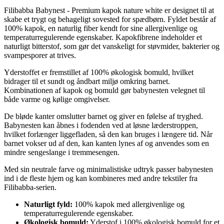
Filibabba Babynest - Premium kapok nature white er designet til at
skabe et trygt og behageligt sovested for spædbørn. Fyldet består af
100% kapok, en naturlig fiber kendt for sine allergivenlige og
temperaturregulerende egenskaber. Kapokfibrene indeholder et
naturligt bitterstof, som gør det vanskeligt for støvmider, bakterier og
svampesporer at trives.
Yderstoffet er fremstillet af 100% økologisk bomuld, hvilket
bidrager til et sundt og åndbart miljø omkring barnet.
Kombinationen af kapok og bomuld gør babynesten velegnet til
både varme og kølige omgivelser.
De bløde kanter omslutter barnet og giver en følelse af tryghed.
Babynesten kan åbnes i fodenden ved at løsne læderstroppen,
hvilket forlænger liggefladen, så den kan bruges i længere tid. Når
barnet vokser ud af den, kan kanten lynes af og anvendes som en
mindre sengeslange i tremmesengen.
Med sin neutrale farve og minimalistiske udtryk passer babynesten
ind i de fleste hjem og kan kombineres med andre tekstiler fra
Filibabba-serien.
Naturligt fyld:
100% kapok med allergivenlige og
temperaturregulerende egenskaber.
Økologisk bomuld:
Yderstof i 100% økologisk bomuld for et