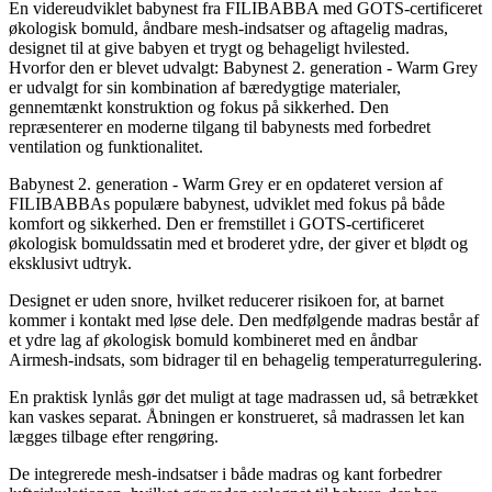
En videreudviklet babynest fra FILIBABBA med GOTS-certificeret
økologisk bomuld, åndbare mesh-indsatser og aftagelig madras,
designet til at give babyen et trygt og behageligt hvilested.
Hvorfor den er blevet udvalgt: Babynest 2. generation - Warm Grey
er udvalgt for sin kombination af bæredygtige materialer,
gennemtænkt konstruktion og fokus på sikkerhed. Den
repræsenterer en moderne tilgang til babynests med forbedret
ventilation og funktionalitet.
Babynest 2. generation - Warm Grey er en opdateret version af
FILIBABBAs populære babynest, udviklet med fokus på både
komfort og sikkerhed. Den er fremstillet i GOTS-certificeret
økologisk bomuldssatin med et broderet ydre, der giver et blødt og
eksklusivt udtryk.
Designet er uden snore, hvilket reducerer risikoen for, at barnet
kommer i kontakt med løse dele. Den medfølgende madras består af
et ydre lag af økologisk bomuld kombineret med en åndbar
Airmesh-indsats, som bidrager til en behagelig temperaturregulering.
En praktisk lynlås gør det muligt at tage madrassen ud, så betrækket
kan vaskes separat. Åbningen er konstrueret, så madrassen let kan
lægges tilbage efter rengøring.
De integrerede mesh-indsatser i både madras og kant forbedrer