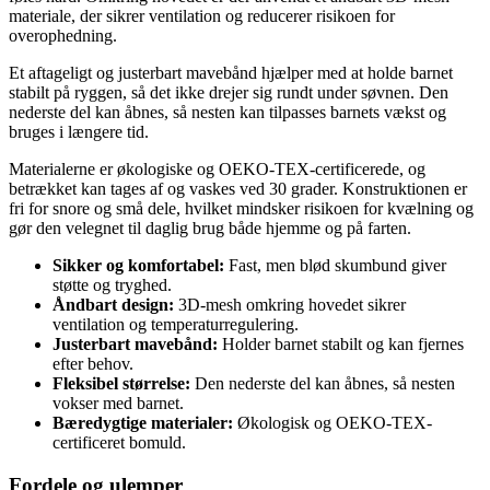
materiale, der sikrer ventilation og reducerer risikoen for
overophedning.
Et aftageligt og justerbart mavebånd hjælper med at holde barnet
stabilt på ryggen, så det ikke drejer sig rundt under søvnen. Den
nederste del kan åbnes, så nesten kan tilpasses barnets vækst og
bruges i længere tid.
Materialerne er økologiske og OEKO-TEX-certificerede, og
betrækket kan tages af og vaskes ved 30 grader. Konstruktionen er
fri for snore og små dele, hvilket mindsker risikoen for kvælning og
gør den velegnet til daglig brug både hjemme og på farten.
Sikker og komfortabel:
Fast, men blød skumbund giver
støtte og tryghed.
Åndbart design:
3D-mesh omkring hovedet sikrer
ventilation og temperaturregulering.
Justerbart mavebånd:
Holder barnet stabilt og kan fjernes
efter behov.
Fleksibel størrelse:
Den nederste del kan åbnes, så nesten
vokser med barnet.
Bæredygtige materialer:
Økologisk og OEKO-TEX-
certificeret bomuld.
Fordele og ulemper