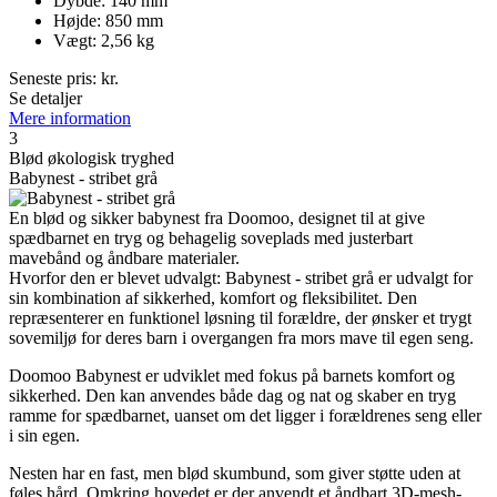
Dybde: 140 mm
Højde: 850 mm
Vægt: 2,56 kg
Seneste pris:
kr.
Se detaljer
Mere information
3
Blød økologisk tryghed
Babynest - stribet grå
En blød og sikker babynest fra Doomoo, designet til at give
spædbarnet en tryg og behagelig soveplads med justerbart
mavebånd og åndbare materialer.
Hvorfor den er blevet udvalgt: Babynest - stribet grå er udvalgt for
sin kombination af sikkerhed, komfort og fleksibilitet. Den
repræsenterer en funktionel løsning til forældre, der ønsker et trygt
sovemiljø for deres barn i overgangen fra mors mave til egen seng.
Doomoo Babynest er udviklet med fokus på barnets komfort og
sikkerhed. Den kan anvendes både dag og nat og skaber en tryg
ramme for spædbarnet, uanset om det ligger i forældrenes seng eller
i sin egen.
Nesten har en fast, men blød skumbund, som giver støtte uden at
føles hård. Omkring hovedet er der anvendt et åndbart 3D-mesh-