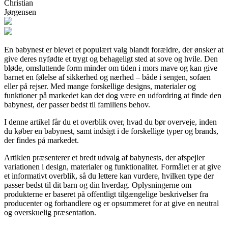
Christian
Jørgensen
En babynest er blevet et populært valg blandt forældre, der ønsker at
give deres nyfødte et trygt og behageligt sted at sove og hvile. Den
bløde, omsluttende form minder om tiden i mors mave og kan give
barnet en følelse af sikkerhed og nærhed – både i sengen, sofaen
eller på rejser. Med mange forskellige designs, materialer og
funktioner på markedet kan det dog være en udfordring at finde den
babynest, der passer bedst til familiens behov.
I denne artikel får du et overblik over, hvad du bør overveje, inden
du køber en babynest, samt indsigt i de forskellige typer og brands,
der findes på markedet.
Artiklen præsenterer et bredt udvalg af babynests, der afspejler
variationen i design, materialer og funktionalitet. Formålet er at give
et informativt overblik, så du lettere kan vurdere, hvilken type der
passer bedst til dit barn og din hverdag. Oplysningerne om
produkterne er baseret på offentligt tilgængelige beskrivelser fra
producenter og forhandlere og er opsummeret for at give en neutral
og overskuelig præsentation.