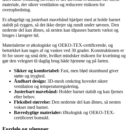
materiale, der sikrer ventilation og reducerer risikoen for
overophedning.
Et aftageligt og justerbart mavebånd hjælper med at holde barnet
stabilt på ryggen, så det ikke drejer sig rundt under søvnen. Den
nederste del kan åbnes, så nesten kan tilpasses barnets vækst og
bruges i længere tid.
Materialerne er økologiske og OEKO-TEX-certificerede, og
betrækket kan tages af og vaskes ved 30 grader. Konstruktionen er
fri for snore og små dele, hvilket mindsker risikoen for kvælning og
gør den velegnet til daglig brug både hjemme og på farten.
Sikker og komfortabel:
Fast, men blød skumbund giver
støtte og tryghed.
Åndbart design:
3D-mesh omkring hovedet sikrer
ventilation og temperaturregulering.
Justerbart mavebånd:
Holder barnet stabilt og kan fjernes
efter behov.
Fleksibel størrelse:
Den nederste del kan åbnes, så nesten
vokser med barnet.
Bæredygtige materialer:
Økologisk og OEKO-TEX-
certificeret bomuld.
Fordele og ulemper