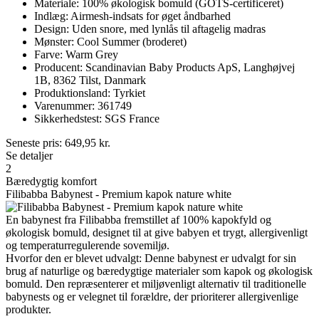
Materiale: 100% økologisk bomuld (GOTS-certificeret)
Indlæg: Airmesh-indsats for øget åndbarhed
Design: Uden snore, med lynlås til aftagelig madras
Mønster: Cool Summer (broderet)
Farve: Warm Grey
Producent: Scandinavian Baby Products ApS, Langhøjvej
1B, 8362 Tilst, Danmark
Produktionsland: Tyrkiet
Varenummer: 361749
Sikkerhedstest: SGS France
Seneste pris:
649,95
kr.
Se detaljer
2
Bæredygtig komfort
Filibabba Babynest - Premium kapok nature white
En babynest fra Filibabba fremstillet af 100% kapokfyld og
økologisk bomuld, designet til at give babyen et trygt, allergivenligt
og temperaturregulerende sovemiljø.
Hvorfor den er blevet udvalgt: Denne babynest er udvalgt for sin
brug af naturlige og bæredygtige materialer som kapok og økologisk
bomuld. Den repræsenterer et miljøvenligt alternativ til traditionelle
babynests og er velegnet til forældre, der prioriterer allergivenlige
produkter.