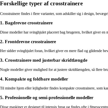
Forskellige typer af crosstrainere
Crosstrainere findes i flere varianter, som adskiller sig i design, bevæg
1. Bagdrevne crosstrainere
Disse modeller har svinghjulet placeret bag brugeren, hvilket giver e
2. Frontdrevne crosstrainere
Her sidder svinghjulet foran, hvilket giver en mere flad og glidende be
3. Crosstrainere med justerbar skridtlængde
Nogle modeller giver mulighed for at justere skridtlængden, så flere br
4. Kompakte og foldbare modeller
Til mindre hjem eller lejligheder findes kompakte crosstrainere, som ka
5. Professionelle og semi-professionelle modeller
Disse maskiner er designet til intensiv brug og findes ofte i fitnessc