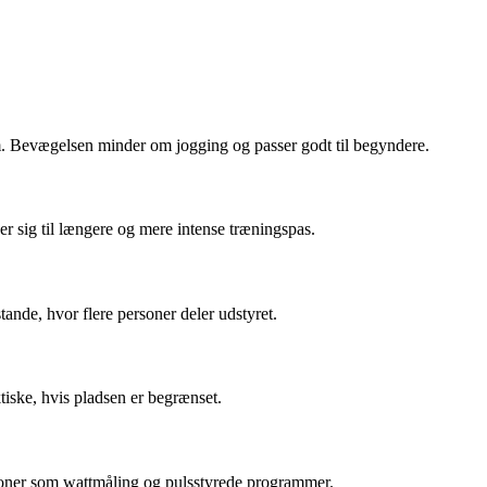
em. Bevægelsen minder om jogging og passer godt til begyndere.
r sig til længere og mere intense træningspas.
ande, hvor flere personer deler udstyret.
tiske, hvis pladsen er begrænset.
ktioner som wattmåling og pulsstyrede programmer.