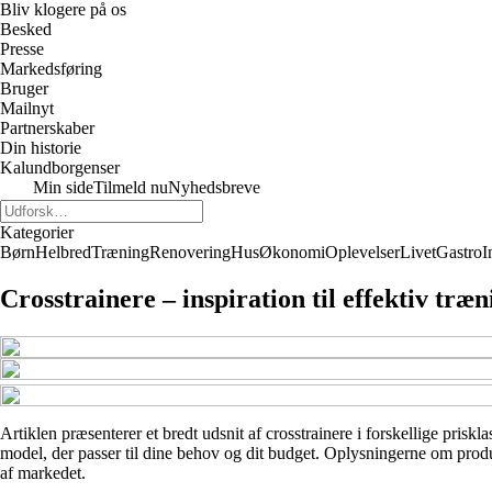
Bliv klogere på os
Besked
Presse
Markedsføring
Bruger
Mailnyt
Partnerskaber
Din historie
Kalundborgenser
Min side
Tilmeld nu
Nyhedsbreve
Kategorier
Børn
Helbred
Træning
Renovering
Hus
Økonomi
Oplevelser
Livet
Gastro
I
Crosstrainere – inspiration til effektiv tr
Artiklen præsenterer et bredt udsnit af crosstrainere i forskellige prisk
model, der passer til dine behov og dit budget. Oplysningerne om produkt
af markedet.