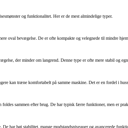
elsesmønster og funktionalitet. Her er de mest almindelige typer.
n mere oval bevægelse. De er ofte kompakte og velegnede til mindre hj
vægelse, der minder om langrend. Denne type er ofte mere stabil og egne
ugere kan træne komfortabelt på samme maskine. Det er en fordel i husst
n foldes sammen efter brug. De har typisk færre funktioner, men er prak
entre. De har høj stabilitet, mange modstandsniveauer og avancerede fun