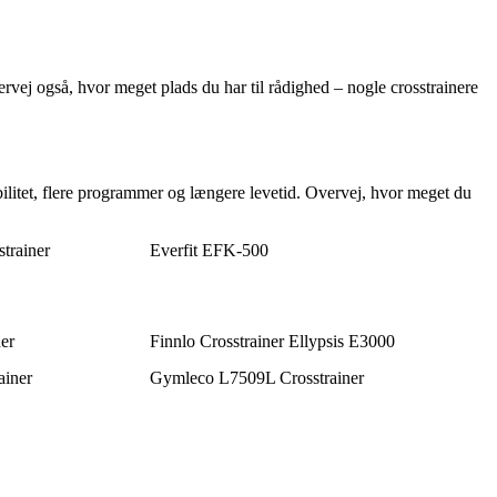
rvej også, hvor meget plads du har til rådighed – nogle crosstrainere
bilitet, flere programmer og længere levetid. Overvej, hvor meget du
trainer
Everfit EFK-500
ner
Finnlo Crosstrainer Ellypsis E3000
ainer
Gymleco L7509L Crosstrainer