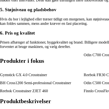
bakker eller intervaller. Dette kan gøre træningen mere motiverende og 
5. Støjniveau og pladsbehov
Hvis du bor i lejlighed eller træner tidligt om morgenen, kan støjnivea
kan foldes sammen, mens andre kræver en fast placering.
6. Pris og kvalitet
Prisen afhænger af funktioner, byggekvalitet og brand. Billigere modell
forventer at bruge maskinen, og vælg derefter.
Odin C700 Cross
Produkter i fokus
Gymstick GX 4.0 Crosstrainer
Reebok FR30 Cro
BH Cross1200 Semi-professional Crosstrainer
Odin C500 Cross
Reebok Crosstrainer ZJET 460
Finnlo CrossFlo
Produktbeskrivelser