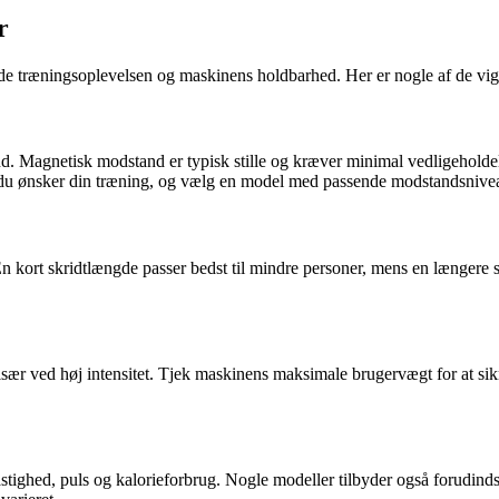
r
 både træningsoplevelsen og maskinens holdbarhed. Her er nogle af de vigt
nd. Magnetisk modstand er typisk stille og kræver minimal vedligehold
du ønsker din træning, og vælg en model med passende modstandsnive
En kort skridtlængde passer bedst til mindre personer, mens en længere
 især ved høj intensitet. Tjek maskinens maksimale brugervægt for at sik
 hastighed, puls og kalorieforbrug. Nogle modeller tilbyder også forudin