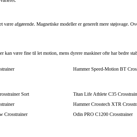
varieret.
uet være afgørende. Magnetiske modeller er generelt mere støjsvage. Ove
er kan være fine til let motion, mens dyrere maskiner ofte har bedre sta
trainer
Hammer Speed-Motion BT Cross
sstrainer Sort
Titan Life Athlete C35 Crosstrai
trainer
Hammer Crosstech XTR Crosstr
w Crosstrainer
Odin PRO C1200 Crosstrainer