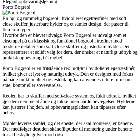
Elegant opbevaringsløsning
Porto Bogreol
En høj og rummelig bogreol i hvidolieret egetræsfinér med soft-
close skuffer, justerbare hylder og et samlet design, der passer til
flere rumtyper.
Hvorfor den er blevet udvalgt: Porto Bogreol er udvalgt som et
eksempel på en klassisk og funktionel bogreol i træfiner med
moderne detaljer som soft-close skuffer og justerbare hylder. Den
repræsenterer et solidt valg for dem, der ønsker et naturligt udtryk og
praktisk opbevaring i ét møbel.
Porto Bogreol er en fritstående reol udført i hvidolieret egetræsfinér,
hvilket giver et lyst og naturligt udtryk. Den er designet med fokus
på både funktionalitet og æstetik og kan anvendes i flere rum som
stue, kontor eller soveværelse.
Reolen har to skuffer med soft-close system og fuldt udtræk, hvilket
gør dem nemme at åbne og lukke uden hårde bevægelser. Hylderne
kan justeres i højden, så opbevaringspladsen kan tilpasses efter
behov.
Møblet leveres samlet, og det eneste, der skal monteres, er benene.
Der medfølger desuden skånefiltpuder til montering under benene
for at beskytte gulvet mod ridser.