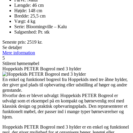
Længde: 46 cm
Højde: 148 cm
Bredde: 25,5 cm
Vægt: 4 kg
Serie: Bloomingville – Kalu
Salgsenhed: Pr. stk
Seneste pris:
2519
kr.
Se detaljer
Mere information
5
Stilrent børnemøbel
Hoppekids PETER Bogreol med 3 hylder
En enkel og funktionel bogreol fra Hoppekids med tre åbne hylder,
der giver god plads til opbevaring eller udstilling af bøger og andre
genstande.
Hvorfor den er blevet udvalgt: Hoppekids PETER Bogreol er
udvalgt som et eksempel på en kompakt og børnevenlig reol med
klassisk design og praktisk opbevaringsplads. Den repræsenterer et
funktionelt møbel, der passer ind i mange typer børneværelser og
hjem.
Hoppekids PETER Bogreol med 3 hylder er en enkel og funktionel
reol, der giver mulighed for at organisere bøger, legetøj eller