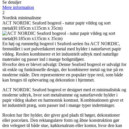
Se detaljer
Mere information
2
Nordisk minimalisme
ACT NORDIC Seaford bogreol - natur papir vildeg og sort
metal(H:185cm x135cm x 35cm)
En høj og rummelig bogreol i Seaford-serien fra ACT NORDIC,
fremstillet i sort pulverlakeret metal med hylder i naturfarvet papir
vildeg. Reolen kombinerer et let industrielt udtryk med naturlige
materialer og passer ind i mange boligmiljøer.
Hvorfor den er blevet udvalgt: Denne Seaford bogreol er udvalgt for
sit enkle og funktionelle design, der kombinerer metal og træ på en
moderne måde. Den repræsenterer en populær type reol, som både
kan bruges til opbevaring og dekoration i hjemmet.
ACT NORDIC Seaford bogreol er designet med et minimalistisk og
moderne udtryk, hvor sort metalramme og naturfarvede hylder i
papir vildeg skaber en harmonisk kontrast. Kombinationen giver et
let industrielt præg, som passer ind i mange typer indretninger.
Reolen har fire hylder, der giver god plads til bøger, dekorationer
eller porcelæn. Den rektangulære form og åbne konstruktion gør
den velegnet til både stue, køkkenalrum eller kontor, hvor den kan