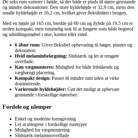
De seks rum varierer i højde, så der både er plads til større genstande
og mindre dekorationer. Den store hyldehøjde er 32,9 cm, mens den
smalle hyldehøjde er 16,2 cm, hvilket giver fleksibilitet i brugen.
Med en højde på 165 cm, bredde på 60 cm og dybde på 19,5 cm er
reolen kompakt, men rummelig nok til at fungere som både bogreol
og udstillingsmøbel i stue, kontor eller entré.
6 åbne rum:
Giver fleksibel opbevaring til bøger, planter og
dekoration.
Hvid melaminbelægning:
Slidstærk og let at rengøre
overflade.
Kan vægmonteres:
Mulighed for både fritstående og
væghængt placering.
Kompakt design:
Passer til mindre rum uden at virke
dominerende.
Varierende hyldehøjder:
Gør det muligt at opbevare
genstande i forskellige størrelser.
Fordele og ulemper
Enkel og moderne formgivning
Let at integrere i forskellige rumtyper
Mulighed for vægmontering
Slidstærk melaminoverflade