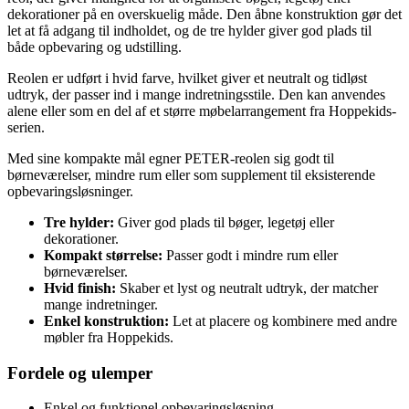
dekorationer på en overskuelig måde. Den åbne konstruktion gør det
let at få adgang til indholdet, og de tre hylder giver god plads til
både opbevaring og udstilling.
Reolen er udført i hvid farve, hvilket giver et neutralt og tidløst
udtryk, der passer ind i mange indretningsstile. Den kan anvendes
alene eller som en del af et større møbelarrangement fra Hoppekids-
serien.
Med sine kompakte mål egner PETER-reolen sig godt til
børneværelser, mindre rum eller som supplement til eksisterende
opbevaringsløsninger.
Tre hylder:
Giver god plads til bøger, legetøj eller
dekorationer.
Kompakt størrelse:
Passer godt i mindre rum eller
børneværelser.
Hvid finish:
Skaber et lyst og neutralt udtryk, der matcher
mange indretninger.
Enkel konstruktion:
Let at placere og kombinere med andre
møbler fra Hoppekids.
Fordele og ulemper
Enkel og funktionel opbevaringsløsning