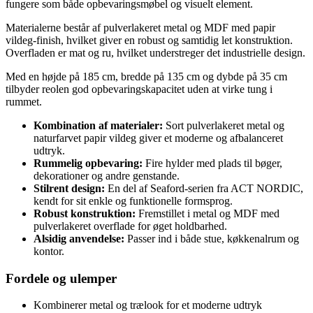
fungere som både opbevaringsmøbel og visuelt element.
Materialerne består af pulverlakeret metal og MDF med papir
vildeg-finish, hvilket giver en robust og samtidig let konstruktion.
Overfladen er mat og ru, hvilket understreger det industrielle design.
Med en højde på 185 cm, bredde på 135 cm og dybde på 35 cm
tilbyder reolen god opbevaringskapacitet uden at virke tung i
rummet.
Kombination af materialer:
Sort pulverlakeret metal og
naturfarvet papir vildeg giver et moderne og afbalanceret
udtryk.
Rummelig opbevaring:
Fire hylder med plads til bøger,
dekorationer og andre genstande.
Stilrent design:
En del af Seaford-serien fra ACT NORDIC,
kendt for sit enkle og funktionelle formsprog.
Robust konstruktion:
Fremstillet i metal og MDF med
pulverlakeret overflade for øget holdbarhed.
Alsidig anvendelse:
Passer ind i både stue, køkkenalrum og
kontor.
Fordele og ulemper
Kombinerer metal og trælook for et moderne udtryk