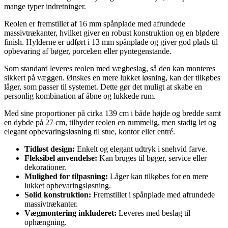
mange typer indretninger.
Reolen er fremstillet af 16 mm spånplade med afrundede
massivtrækanter, hvilket giver en robust konstruktion og en blødere
finish. Hylderne er udført i 13 mm spånplade og giver god plads til
opbevaring af bøger, porcelæn eller pyntegenstande.
Som standard leveres reolen med vægbeslag, så den kan monteres
sikkert på væggen. Ønskes en mere lukket løsning, kan der tilkøbes
låger, som passer til systemet. Dette gør det muligt at skabe en
personlig kombination af åbne og lukkede rum.
Med sine proportioner på cirka 139 cm i både højde og bredde samt
en dybde på 27 cm, tilbyder reolen en rummelig, men stadig let og
elegant opbevaringsløsning til stue, kontor eller entré.
Tidløst design:
Enkelt og elegant udtryk i snehvid farve.
Fleksibel anvendelse:
Kan bruges til bøger, service eller
dekorationer.
Mulighed for tilpasning:
Låger kan tilkøbes for en mere
lukket opbevaringsløsning.
Solid konstruktion:
Fremstillet i spånplade med afrundede
massivtrækanter.
Vægmontering inkluderet:
Leveres med beslag til
ophængning.