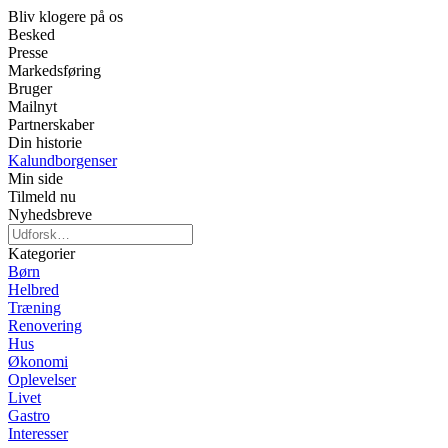
Bliv klogere på os
Besked
Presse
Markedsføring
Bruger
Mailnyt
Partnerskaber
Din historie
Kalundborgenser
Min side
Tilmeld nu
Nyhedsbreve
Kategorier
Børn
Helbred
Træning
Renovering
Hus
Økonomi
Oplevelser
Livet
Gastro
Interesser