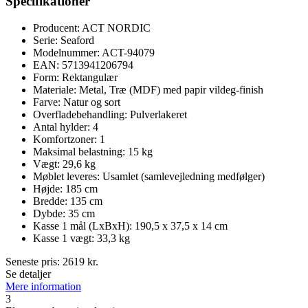
Specifikationer
Producent: ACT NORDIC
Serie: Seaford
Modelnummer: ACT-94079
EAN: 5713941206794
Form: Rektangulær
Materiale: Metal, Træ (MDF) med papir vildeg-finish
Farve: Natur og sort
Overfladebehandling: Pulverlakeret
Antal hylder: 4
Komfortzoner: 1
Maksimal belastning: 15 kg
Vægt: 29,6 kg
Møblet leveres: Usamlet (samlevejledning medfølger)
Højde: 185 cm
Bredde: 135 cm
Dybde: 35 cm
Kasse 1 mål (LxBxH): 190,5 x 37,5 x 14 cm
Kasse 1 vægt: 33,3 kg
Seneste pris:
2619
kr.
Se detaljer
Mere information
3