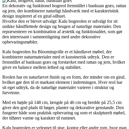
En dekorativ og funktionel bogreol fremstillet i bankuan græs, rattan
og jern, der kombinerer naturligt håndværk med et karakteristisk
design inspireret af en giraf-silhuet.
Hvorfor den er blevet udvalgt: Kalu bogreolen er udvalgt for sit
unikke håndflettede design og brugen af naturlige materialer. Den
repræsenterer en kombination af æstetik og funktionalitet, som gør
den interessant i sammenligning med andre dekorative
opbevaringsmøbler.
Kalu bogreolen fra Bloomingville er et håndlavet møbel, der
kombinerer naturmaterialer med et kunstnerisk udtryk. Den er
fremstillet af bankuan græs og forstærket med rattan og jern, hvilket
giver en balance mellem lethed og stabilitet.
Reolen har en naturfarvet finish og en form, der minder om en giraf,
hvilket gør den til et markant element i indretningen. Hver reol har
sit eget udtryk, da de naturlige materialer varierer i struktur og
farvetone.
Med en højde på 148 cm, længde på 46 cm og bredde på 25,5 cm
giver den god plads til bøger, planter og dekorative genstande. Den
fungerer både som praktisk opbevaring og som et skulpturelt møbel,
der tilfører varme og karakter til rummet.
Kalu bogreolen er velegnet til stue, kontor eller andre rum, hvor man