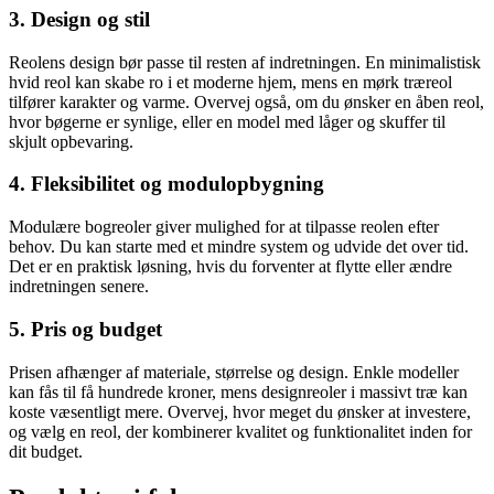
3. Design og stil
Reolens design bør passe til resten af indretningen. En minimalistisk
hvid reol kan skabe ro i et moderne hjem, mens en mørk træreol
tilfører karakter og varme. Overvej også, om du ønsker en åben reol,
hvor bøgerne er synlige, eller en model med låger og skuffer til
skjult opbevaring.
4. Fleksibilitet og modulopbygning
Modulære bogreoler giver mulighed for at tilpasse reolen efter
behov. Du kan starte med et mindre system og udvide det over tid.
Det er en praktisk løsning, hvis du forventer at flytte eller ændre
indretningen senere.
5. Pris og budget
Prisen afhænger af materiale, størrelse og design. Enkle modeller
kan fås til få hundrede kroner, mens designreoler i massivt træ kan
koste væsentligt mere. Overvej, hvor meget du ønsker at investere,
og vælg en reol, der kombinerer kvalitet og funktionalitet inden for
dit budget.