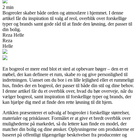
2 min
Bogreoler skaber både orden og atmosfære i hjemmet. I denne
artikel får du inspiration til valg af reol, overblik over forskellige
typer og brands samt gode råd til at finde den løsning, der passer til
din bolig.
Reza Helle
Reza
Helle
En bogreol er mere end blot et sted at opbevare bøger – den er et
møbel, der kan definere et rum, skabe ro og give personlighed til
indretningen. Uanset om du bor i en lille lejlighed eller et rummeligt
hus, findes der en bogreol, der passer til både din stil og dine behov.
I denne artikel får du et overblik over, hvad du bør overveje, når du
vælger bogreol, samt inspiration til forskellige typer og brands, der
kan hjælpe dig med at finde den rette løsning til dit hjem.
Artiklen præsenterer et udvalg af bogreoler i forskellige størrelser,
materialer og prisklasser. Formålet er at give et bredt overblik over
mulighederne på markedet, så du lettere kan finde en model, der
matcher din bolig og dine ønsker. Oplysningerne om produkterne er
baseret på offentligt tilgængelige beskrivelser fra producenter og