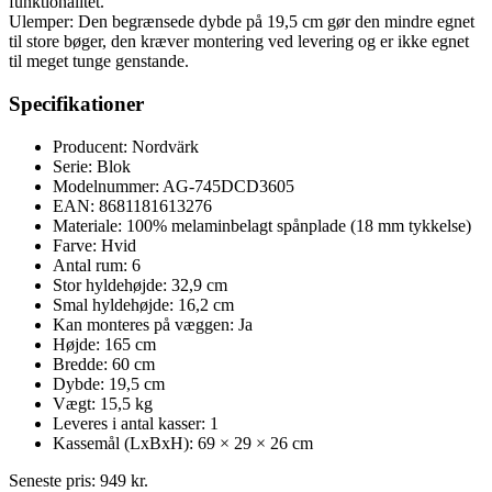
funktionalitet.
Ulemper: Den begrænsede dybde på 19,5 cm gør den mindre egnet
til store bøger, den kræver montering ved levering og er ikke egnet
til meget tunge genstande.
Specifikationer
Producent: Nordvärk
Serie: Blok
Modelnummer: AG-745DCD3605
EAN: 8681181613276
Materiale: 100% melaminbelagt spånplade (18 mm tykkelse)
Farve: Hvid
Antal rum: 6
Stor hyldehøjde: 32,9 cm
Smal hyldehøjde: 16,2 cm
Kan monteres på væggen: Ja
Højde: 165 cm
Bredde: 60 cm
Dybde: 19,5 cm
Vægt: 15,5 kg
Leveres i antal kasser: 1
Kassemål (LxBxH): 69 × 29 × 26 cm
Seneste pris:
949
kr.