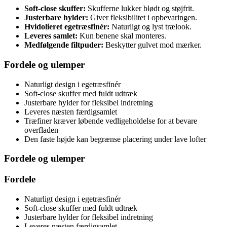
Soft-close skuffer:
Skufferne lukker blødt og støjfrit.
Justerbare hylder:
Giver fleksibilitet i opbevaringen.
Hvidolieret egetræsfinér:
Naturligt og lyst trælook.
Leveres samlet:
Kun benene skal monteres.
Medfølgende filtpuder:
Beskytter gulvet mod mærker.
Fordele og ulemper
Naturligt design i egetræsfinér
Soft-close skuffer med fuldt udtræk
Justerbare hylder for fleksibel indretning
Leveres næsten færdigsamlet
Træfiner kræver løbende vedligeholdelse for at bevare
overfladen
Den faste højde kan begrænse placering under lave lofter
Fordele og ulemper
Fordele
Naturligt design i egetræsfinér
Soft-close skuffer med fuldt udtræk
Justerbare hylder for fleksibel indretning
Leveres næsten færdigsamlet