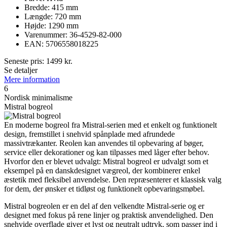
Bredde: 415 mm
Længde: 720 mm
Højde: 1290 mm
Varenummer: 36-4529-82-000
EAN: 5706558018225
Seneste pris:
1499
kr.
Se detaljer
Mere information
6
Nordisk minimalisme
Mistral bogreol
En moderne bogreol fra Mistral-serien med et enkelt og funktionelt
design, fremstillet i snehvid spånplade med afrundede
massivtrækanter. Reolen kan anvendes til opbevaring af bøger,
service eller dekorationer og kan tilpasses med låger efter behov.
Hvorfor den er blevet udvalgt: Mistral bogreol er udvalgt som et
eksempel på en danskdesignet vægreol, der kombinerer enkel
æstetik med fleksibel anvendelse. Den repræsenterer et klassisk valg
for dem, der ønsker et tidløst og funktionelt opbevaringsmøbel.
Mistral bogreolen er en del af den velkendte Mistral-serie og er
designet med fokus på rene linjer og praktisk anvendelighed. Den
snehvide overflade giver et lyst og neutralt udtryk, som passer ind i