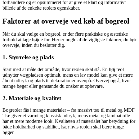
forhandlere og er opsummeret for at give et klart og informativt
billede af de enkelte reolers egenskaber.
Faktorer at overveje ved køb af bogreol
Når du skal vælge en bogreol, er der flere praktiske og æstetiske
forhold at tage højde for. Her er nogle af de vigtigste faktorer, du bør
overveje, inden du beslutter dig.
1. Størrelse og plads
Start med at måle det område, hvor reolen skal stå. En høj reol
udnytter vægpladsen optimalt, mens en lav model kan give et mere
åbent udtryk og plads til dekorationer ovenpå. Overvej også, hvor
mange bøger eller genstande du ønsker at opbevare.
2. Materiale og kvalitet
Bogreoler fås i mange materialer – fra massivt træ til metal og MDF.
Træ giver et varmt og klassisk udtryk, mens metal og laminat ofte
har et mere moderne look. Kvaliteten af materialet har betydning for
både holdbarhed og stabilitet, især hvis reolen skal bære tunge
bøger.