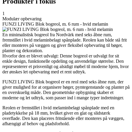
Produkter i fokus
1
Modulær opbevaring
FUNZI LIVING Blok bogreol, m. 6 rum - hvid melamin
En minimalistisk bogreol fra Nordvärk med seks åbne rum,
fremstillet i hvid melaminbelagt spånplade. Reolen kan både stå frit
eller monteres på væggen og giver fleksibel opbevaring til bøger,
planter og dekoration.
Hvorfor den er blevet udvalgt: Denne bogreol er udvalgt for sit
enkle design, funktionelle opdeling og anvendelige størrelse. Den
repræsenterer et prisvenligt og alsidigt møbel til moderne hjem, hvor
der ønskes let opbevaring med et rent udtryk.
FUNZI LIVING Blok bogreol er en reol med seks åbne rum, der
giver mulighed for at organisere bøger, pyntegenstande og planter på
en overskuelig måde. Den geometriske opbygning skaber et
moderne og let udtryk, som passer ind i mange typer indretninger.
Reolen er fremstillet i hvid melaminbelagt spånplade med en
pladetykkelse på 18 mm, hvilket giver en glat og slidstærk
overflade. Den kan placeres fritstående eller monteres på væggen,
afhængigt af behov og pladsforhold.