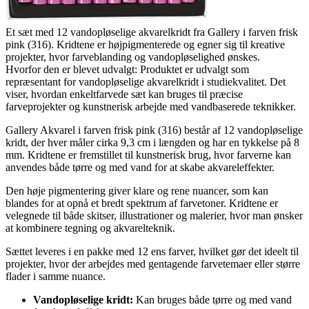
Et sæt med 12 vandopløselige akvarelkridt fra Gallery i farven frisk
pink (316). Kridtene er højpigmenterede og egner sig til kreative
projekter, hvor farveblanding og vandopløselighed ønskes.
Hvorfor den er blevet udvalgt: Produktet er udvalgt som
repræsentant for vandopløselige akvarelkridt i studiekvalitet. Det
viser, hvordan enkeltfarvede sæt kan bruges til præcise
farveprojekter og kunstnerisk arbejde med vandbaserede teknikker.
Gallery Akvarel i farven frisk pink (316) består af 12 vandopløselige
kridt, der hver måler cirka 9,3 cm i længden og har en tykkelse på 8
mm. Kridtene er fremstillet til kunstnerisk brug, hvor farverne kan
anvendes både tørre og med vand for at skabe akvareleffekter.
Den høje pigmentering giver klare og rene nuancer, som kan
blandes for at opnå et bredt spektrum af farvetoner. Kridtene er
velegnede til både skitser, illustrationer og malerier, hvor man ønsker
at kombinere tegning og akvarelteknik.
Sættet leveres i en pakke med 12 ens farver, hvilket gør det ideelt til
projekter, hvor der arbejdes med gentagende farvetemaer eller større
flader i samme nuance.
Vandopløselige kridt:
Kan bruges både tørre og med vand