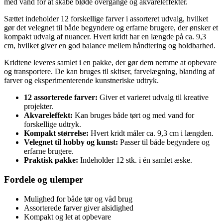
med vand for at skabe bløde overgange og akvareleffekter.
Sættet indeholder 12 forskellige farver i assorteret udvalg, hvilket
gør det velegnet til både begyndere og erfarne brugere, der ønsker et
kompakt udvalg af nuancer. Hvert kridt har en længde på ca. 9,3
cm, hvilket giver en god balance mellem håndtering og holdbarhed.
Kridtene leveres samlet i en pakke, der gør dem nemme at opbevare
og transportere. De kan bruges til skitser, farvelægning, blanding af
farver og eksperimenterende kunstneriske udtryk.
12 assorterede farver:
Giver et varieret udvalg til kreative
projekter.
Akvareleffekt:
Kan bruges både tørt og med vand for
forskellige udtryk.
Kompakt størrelse:
Hvert kridt måler ca. 9,3 cm i længden.
Velegnet til hobby og kunst:
Passer til både begyndere og
erfarne brugere.
Praktisk pakke:
Indeholder 12 stk. i én samlet æske.
Fordele og ulemper
Mulighed for både tør og våd brug
Assorterede farver giver alsidighed
Kompakt og let at opbevare