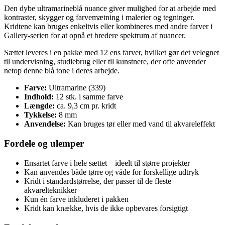
Den dybe ultramarineblå nuance giver mulighed for at arbejde med
kontraster, skygger og farvemætning i malerier og tegninger.
Kridtene kan bruges enkeltvis eller kombineres med andre farver i
Gallery-serien for at opnå et bredere spektrum af nuancer.
Sættet leveres i en pakke med 12 ens farver, hvilket gør det velegnet
til undervisning, studiebrug eller til kunstnere, der ofte anvender
netop denne blå tone i deres arbejde.
Farve:
Ultramarine (339)
Indhold:
12 stk. i samme farve
Længde:
ca. 9,3 cm pr. kridt
Tykkelse:
8 mm
Anvendelse:
Kan bruges tør eller med vand til akvareleffekt
Fordele og ulemper
Ensartet farve i hele sættet – ideelt til større projekter
Kan anvendes både tørre og våde for forskellige udtryk
Kridt i standardstørrelse, der passer til de fleste
akvarelteknikker
Kun én farve inkluderet i pakken
Kridt kan knække, hvis de ikke opbevares forsigtigt