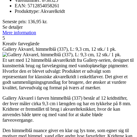
Varenummer: 8-38325
EAN: 5712854058261
Produkttype: Akvarelkridt
Seneste pris:
136,95
kr.
Se detaljer
Mere information
5
Kreativ farveglæde
Gallery Akvarel, himmelblå (337), L: 9,3 cm, 12 stk./ 1 pk.
Et sæt med 12 himmelblå akvarelkridt fra Gallery-serien, designet til
kunstnerisk brug og farvelægning med vandopløselige pigmenter.
Hvorfor den er blevet udvalgt: Produktet er udvalgt som
repræsentant for klassiske akvarelkridt i enkeltfarver. Det giver et
godt sammenligningsgrundlag for brugere, der ønsker at vurdere
kvalitet, farveudvalg og format på tværs af mærker.
Gallery Akvarel i farven himmelblå (337) består af 12 kridtstifter,
der hver måler cirka 9,3 cm i længden og har en tykkelse på 8 mm.
Kridtene er fremstillet til brug i akvarelteknikker, hvor de kan
anvendes både tørre og med vand for at skabe bløde
farveovergange.
Den himmelblå nuance giver en klar og lys tone, som egner sig til
motiver med himmel, vand eller andre lyse farvefelter. Kridtene kan