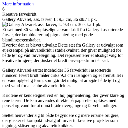
Mere information
6
Kreative farvekridt
Gallery Akvarel, ass. farver, L: 9,3 cm, 36 stk./ 1 pk.
Et sæt med 36 vandopløselige akvarelkridt fra Gallery i assorterede
farver, der kombinerer høj pigmentering med gode
blandingsegenskaber.
Hvorfor den er blevet udvalgt: Dette sæt fra Gallery er udvalgt som
et eksempel på akvarelkridt i studiekvalitet, der giver mulighed for
både tør og våd farvelægning. Det repræsenterer et alsidigt valg for
kreative brugere, der ønsker et bredt farvespektrum i ét sæt.
Gallery Akvarel-sættet indeholder 36 farvekridt i assorterede
nuancer. Hvert kridt måler cirka 9,3 cm i længden og er fremstillet i
en vandopløselig form, som gør det muligt at arbejde både tørt og
med vand for at skabe akvareleffekter.
Kridtene er kendetegnet ved en høj pigmentering, der giver klare og
rene farver. De kan anvendes direkte på papir eller opløses med
pensel og vand for at opnå bløde overgange og farveblandinger.
Sættet henvender sig til både begyndere og mere erfarne brugere,
der ønsker et kompakt udvalg af farver til kreative projekter som
tegning, skitsering og akvarelteknikker.