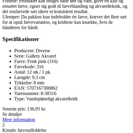
Fordele: Produktet kan bruges både tørt og vådt, giver en klar og
ensartet farve, egner sig godt til farveblanding og akvarelteknik, og
det ensfarvede sæt sikrer et konsistent resultat.
Ulemper: Da pakken kun indeholder én farve, kræver det flere sæt
for at opnå farvevariation, og kridtene kan knække, hvis de
håndteres for hårdt.
Specifikationer
Producent: Diverse
Serie: Gallery Akvarel
Farve: Frisk pink (316)
Farvekode: 316
Antal: 12 stk./ 1 pk.
Længde: 9,3 cm
Tykkelse: 8 mm
EAN: 5707167300862
Varenummer: 8-38316
Type: Vandopløseligt akvarelkridt
Seneste pris:
136,95
kr.
Se detaljer
Mere information
2
Kreativ farveudfoldelse