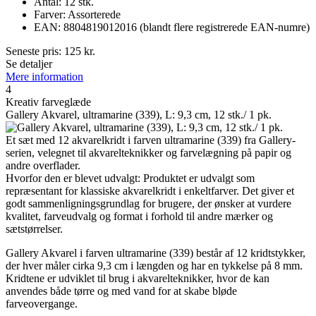
Antal: 12 stk.
Farver: Assorterede
EAN: 8804819012016 (blandt flere registrerede EAN-numre)
Seneste pris:
125
kr.
Se detaljer
Mere information
4
Kreativ farveglæde
Gallery Akvarel, ultramarine (339), L: 9,3 cm, 12 stk./ 1 pk.
Et sæt med 12 akvarelkridt i farven ultramarine (339) fra Gallery-
serien, velegnet til akvarelteknikker og farvelægning på papir og
andre overflader.
Hvorfor den er blevet udvalgt: Produktet er udvalgt som
repræsentant for klassiske akvarelkridt i enkeltfarver. Det giver et
godt sammenligningsgrundlag for brugere, der ønsker at vurdere
kvalitet, farveudvalg og format i forhold til andre mærker og
sætstørrelser.
Gallery Akvarel i farven ultramarine (339) består af 12 kridtstykker,
der hver måler cirka 9,3 cm i længden og har en tykkelse på 8 mm.
Kridtene er udviklet til brug i akvarelteknikker, hvor de kan
anvendes både tørre og med vand for at skabe bløde
farveovergange.