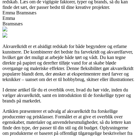
redskab. Læs om de vigtigste faktorer, typer og brands, så du kan
finde det sæt, der passer bedst til dine kreative projekter.
Emma Bramsnæs
Emma
Bramsnæs
Akvarelkridt er et alsidigt redskab for både begyndere og erfarne
kunstnere. De kombinerer det bedste fra farvekridt og akvarelfarver,
hvilket gør det muligt at arbejde både tørt og vådt. Du kan tegne
direkte på papiret og derefter tilføje vand for at skabe bløde
overgange og maleriske effekter. Denne fleksibilitet gør akvarelkridt
populære blandt dem, der ønsker at eksperimentere med farver og
teknikker – uanset om det er til hobbybrug, skitser eller illustrationer.
I denne artikel får du et overblik over, hvad du bør vide, inden du
vælger akvarelkridt, samt en introduktion til de forskellige typer og
brands på markedet.
Artiklen præsenterer et udvalg af akvarelkridt fra forskellige
producenter og prisklasser. Formålet er at give et overblik over
egenskaber, materialer og anvendelsesmuligheder, så du lettere kan
finde den type, der passer til din stil og dit budget. Oplysningerne
om produkterne er baseret på offentligt tilgængelige beskrivelser fra