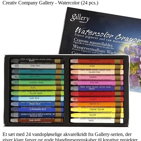
Creativ Company Gallery - Watercolor (24 pcs.)
Et sæt med 24 vandopløselige akvarelkridt fra Gallery-serien, der
giver klare farver og gode blandingsegenskaber til kreative projekter.