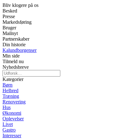
Bliv klogere på os
Besked
Presse
Markedsføring
Bruger
Mailnyt
Partnerskaber
Din historie
Kalundborgenser
Min side
Tilmeld nu
Nyhedsbreve
Kategorier
Børn
Helbred
Træning
Renovering
Hus
Økonomi
Oplevelser
Livet
Gastro
Interesser