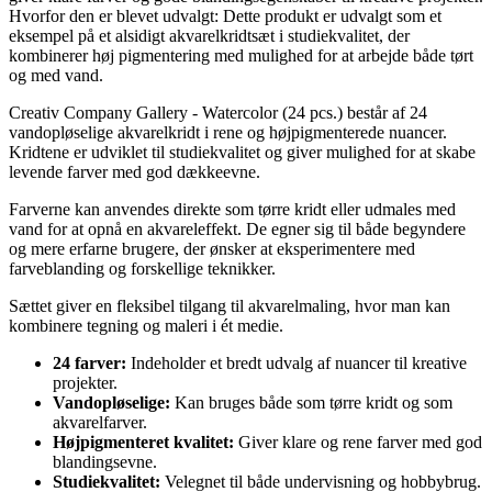
Hvorfor den er blevet udvalgt: Dette produkt er udvalgt som et
eksempel på et alsidigt akvarelkridtsæt i studiekvalitet, der
kombinerer høj pigmentering med mulighed for at arbejde både tørt
og med vand.
Creativ Company Gallery - Watercolor (24 pcs.) består af 24
vandopløselige akvarelkridt i rene og højpigmenterede nuancer.
Kridtene er udviklet til studiekvalitet og giver mulighed for at skabe
levende farver med god dækkeevne.
Farverne kan anvendes direkte som tørre kridt eller udmales med
vand for at opnå en akvareleffekt. De egner sig til både begyndere
og mere erfarne brugere, der ønsker at eksperimentere med
farveblanding og forskellige teknikker.
Sættet giver en fleksibel tilgang til akvarelmaling, hvor man kan
kombinere tegning og maleri i ét medie.
24 farver:
Indeholder et bredt udvalg af nuancer til kreative
projekter.
Vandopløselige:
Kan bruges både som tørre kridt og som
akvarelfarver.
Højpigmenteret kvalitet:
Giver klare og rene farver med god
blandingsevne.
Studiekvalitet:
Velegnet til både undervisning og hobbybrug.