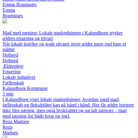
Emma Bramsnæs
Emma
Bramsnæs
Mad med mening: Lokale madordninger i Kalundborg styrker
ældres ernæring og trivsel
Når lokale kræfter og gode råvarer giver ældre mere end bare et
måltid
Helbred
Helbred
Ældrepleje
Ernæring
Lokale initiativer
Fællesskab
Kalundborg Kommune
3 min
I Kalundborg viser lokale madordninger, hvordan sund mad,
fællesskab og fleksibilitet kan gå hånd i hånd. Her får ældre borgere
ikke blot næring, men også livskvalitet og socialt samvær – mad
med mening for både krop og sjæl.
Reza Madsen
Reza
Madsen