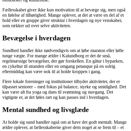
Fællesskabet giver ikke kun motivation til at bevæge sig, men også
en følelse af tilhørighed. Mange oplever, at det at være en del af et
hold eller en gruppe giver struktur i hverdagen og nye venskaber,
som rækker ud over selve aktiviteten.
Bevægelse i hverdagen
Sundhed handler ikke nødvendigvis om at løbe maraton eller løfte
tunge vægte. For mange ældre i Kalundborg er det de små,
regelmæssige bevægelser, der gør forskellen. En gåtur i byparken,
en cykeltur til stranden eller en omgang petanque på en solrig
eftermiddag kan være nok til at holde kroppen i gang.
Flere lokale foreninger og institutioner tilbyder aktiviteter, der er
tilpasset seniorer – med fokus på balance, styrke og smidighed. Det
kan være alt fra yoga og dans til svømning og stavgang. Det
vigtigste er, at det føles rart og kan passes ind i hverdagen.
Mental sundhed og livsglæde
At holde sig sund handler også om at have det godt mentalt. Mange
ældre oplever, at fællesskaberne giver dem noget at se frem til – et