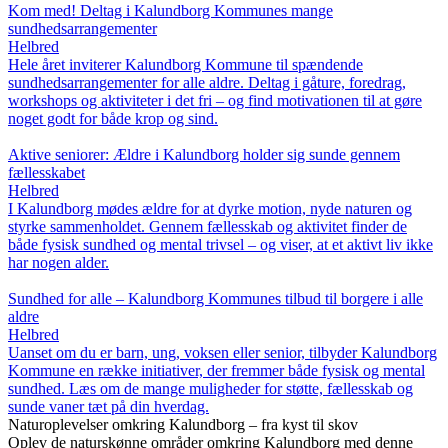
Kom med! Deltag i Kalundborg Kommunes mange
sundhedsarrangementer
Helbred
Hele året inviterer Kalundborg Kommune til spændende
sundhedsarrangementer for alle aldre. Deltag i gåture, foredrag,
workshops og aktiviteter i det fri – og find motivationen til at gøre
noget godt for både krop og sind.
Aktive seniorer: Ældre i Kalundborg holder sig sunde gennem
fællesskabet
Helbred
I Kalundborg mødes ældre for at dyrke motion, nyde naturen og
styrke sammenholdet. Gennem fællesskab og aktivitet finder de
både fysisk sundhed og mental trivsel – og viser, at et aktivt liv ikke
har nogen alder.
Sundhed for alle – Kalundborg Kommunes tilbud til borgere i alle
aldre
Helbred
Uanset om du er barn, ung, voksen eller senior, tilbyder Kalundborg
Kommune en række initiativer, der fremmer både fysisk og mental
sundhed. Læs om de mange muligheder for støtte, fællesskab og
sunde vaner tæt på din hverdag.
Naturoplevelser omkring Kalundborg – fra kyst til skov
Oplev de naturskønne områder omkring Kalundborg med denne