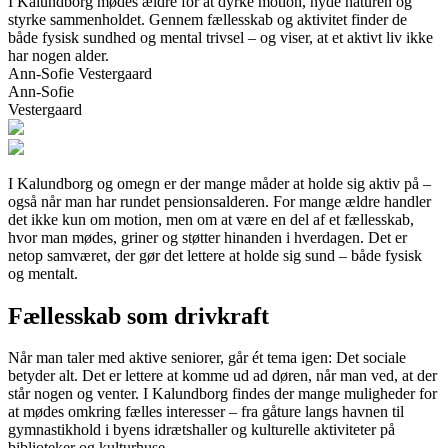
I Kalundborg mødes ældre for at dyrke motion, nyde naturen og
styrke sammenholdet. Gennem fællesskab og aktivitet finder de
både fysisk sundhed og mental trivsel – og viser, at et aktivt liv ikke
har nogen alder.
Ann-Sofie Vestergaard
Ann-Sofie
Vestergaard
I Kalundborg og omegn er der mange måder at holde sig aktiv på –
også når man har rundet pensionsalderen. For mange ældre handler
det ikke kun om motion, men om at være en del af et fællesskab,
hvor man mødes, griner og støtter hinanden i hverdagen. Det er
netop samværet, der gør det lettere at holde sig sund – både fysisk
og mentalt.
Fællesskab som drivkraft
Når man taler med aktive seniorer, går ét tema igen: Det sociale
betyder alt. Det er lettere at komme ud ad døren, når man ved, at der
står nogen og venter. I Kalundborg findes der mange muligheder for
at mødes omkring fælles interesser – fra gåture langs havnen til
gymnastikhold i byens idrætshaller og kulturelle aktiviteter på
biblioteker og kulturhuse.