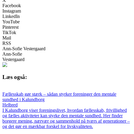
X
Facebook
Instagram
LinkedIn
YouTube
Pinterest
TikTok
Mail
RSS
Ann-Sofie Vestergaard
Ann-Sofie
Vestergaard
Læs også:
Fællesskab gør stærk – sådan styrker foreninger den mentale
sundhed i Kalundborg
Helbred
I Kalundborg viser foreningslivet, hvordan fællesskab, frivillighed
og fælles aktiviteter kan styrke den mentale sundhed. Her finder
borgere mening, nærvær og sammenhold på tværs af generationer –
og det gør en mærkbar forskel for livskvaliteten.