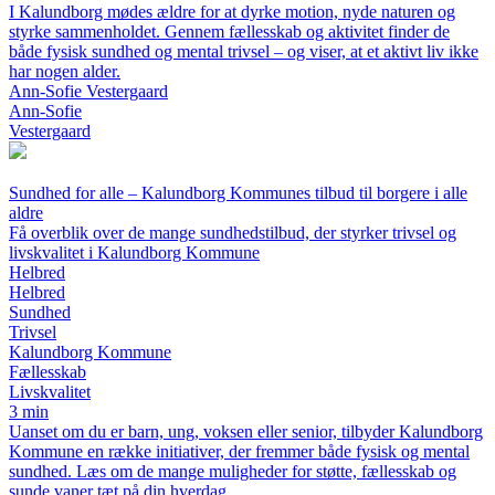
I Kalundborg mødes ældre for at dyrke motion, nyde naturen og
styrke sammenholdet. Gennem fællesskab og aktivitet finder de
både fysisk sundhed og mental trivsel – og viser, at et aktivt liv ikke
har nogen alder.
Ann-Sofie Vestergaard
Ann-Sofie
Vestergaard
Sundhed for alle – Kalundborg Kommunes tilbud til borgere i alle
aldre
Få overblik over de mange sundhedstilbud, der styrker trivsel og
livskvalitet i Kalundborg Kommune
Helbred
Helbred
Sundhed
Trivsel
Kalundborg Kommune
Fællesskab
Livskvalitet
3 min
Uanset om du er barn, ung, voksen eller senior, tilbyder Kalundborg
Kommune en række initiativer, der fremmer både fysisk og mental
sundhed. Læs om de mange muligheder for støtte, fællesskab og
sunde vaner tæt på din hverdag.