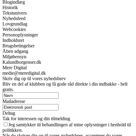
Blogindlæg
Historik
Tekstunivers
Nyhedsfeed
Lovgrundlag
Webcookies
Personoplysninger
Indholdsret
Brugsbetingelser
Åben adgang
Miljøhensyn
Kalundborgenser.dk
Mere Digital
medie@meredigital.dk
Skriv dig op til vores nyhedsbrev
Bliv en del af klubben og få gode råd direkte i din indbakke - helt
gratis.
Mailadresse
Deltag
Tak for interessen og din tilmelding
Jeg samtykker til behandlingen af mine oplysninger i henhold til
politikken.
Når du skriver dig op til vores nyhedsbrev, accepterer du vores