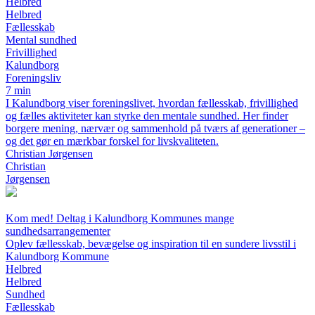
Helbred
Helbred
Fællesskab
Mental sundhed
Frivillighed
Kalundborg
Foreningsliv
7 min
I Kalundborg viser foreningslivet, hvordan fællesskab, frivillighed
og fælles aktiviteter kan styrke den mentale sundhed. Her finder
borgere mening, nærvær og sammenhold på tværs af generationer –
og det gør en mærkbar forskel for livskvaliteten.
Christian Jørgensen
Christian
Jørgensen
Kom med! Deltag i Kalundborg Kommunes mange
sundhedsarrangementer
Oplev fællesskab, bevægelse og inspiration til en sundere livsstil i
Kalundborg Kommune
Helbred
Helbred
Sundhed
Fællesskab