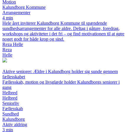
Motion
Kalundborg Kommune
Arrangementer
4 min
Hele året inviterer Kalundborg Kommune til spændende
sundhedsarrangementer for alle aldre. Deltag i gåture, foredrag,
workshops og aktiviteter i det fri – og find motivationen til at gøre
noget godt for både krop og sind.
Reza Helle
Reza
Helle
Aktive seniorer: Ældre i Kalundborg holder sig sunde gennem
fællesskabet
Fællesskab, motion og livsglæde holder Kalundborgs seniorer i
gang
Helbred
Helbred
Seniorliv
Fællesskab
Sundhed
Kalundborg
Aktiv aldring
3 min