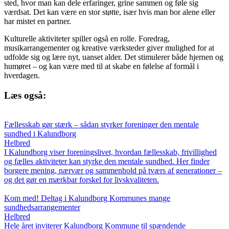
sted, hvor man kan dele erfaringer, grine sammen og føle sig
værdsat. Det kan være en stor støtte, især hvis man bor alene eller
har mistet en partner.
Kulturelle aktiviteter spiller også en rolle. Foredrag,
musikarrangementer og kreative værksteder giver mulighed for at
udfolde sig og lære nyt, uanset alder. Det stimulerer både hjernen og
humøret – og kan være med til at skabe en følelse af formål i
hverdagen.
Læs også:
Fællesskab gør stærk – sådan styrker foreninger den mentale
sundhed i Kalundborg
Helbred
I Kalundborg viser foreningslivet, hvordan fællesskab, frivillighed
og fælles aktiviteter kan styrke den mentale sundhed. Her finder
borgere mening, nærvær og sammenhold på tværs af generationer –
og det gør en mærkbar forskel for livskvaliteten.
Kom med! Deltag i Kalundborg Kommunes mange
sundhedsarrangementer
Helbred
Hele året inviterer Kalundborg Kommune til spændende