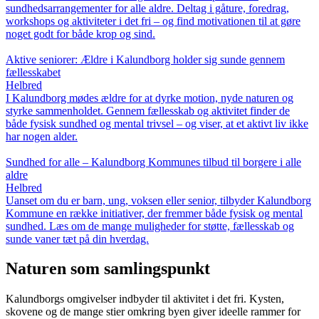
sundhedsarrangementer for alle aldre. Deltag i gåture, foredrag,
workshops og aktiviteter i det fri – og find motivationen til at gøre
noget godt for både krop og sind.
Aktive seniorer: Ældre i Kalundborg holder sig sunde gennem
fællesskabet
Helbred
I Kalundborg mødes ældre for at dyrke motion, nyde naturen og
styrke sammenholdet. Gennem fællesskab og aktivitet finder de
både fysisk sundhed og mental trivsel – og viser, at et aktivt liv ikke
har nogen alder.
Sundhed for alle – Kalundborg Kommunes tilbud til borgere i alle
aldre
Helbred
Uanset om du er barn, ung, voksen eller senior, tilbyder Kalundborg
Kommune en række initiativer, der fremmer både fysisk og mental
sundhed. Læs om de mange muligheder for støtte, fællesskab og
sunde vaner tæt på din hverdag.
Naturen som samlingspunkt
Kalundborgs omgivelser indbyder til aktivitet i det fri. Kysten,
skovene og de mange stier omkring byen giver ideelle rammer for