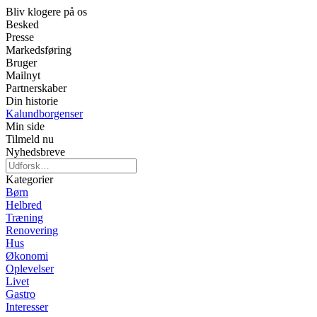
Bliv klogere på os
Besked
Presse
Markedsføring
Bruger
Mailnyt
Partnerskaber
Din historie
Kalundborgenser
Min side
Tilmeld nu
Nyhedsbreve
Kategorier
Børn
Helbred
Træning
Renovering
Hus
Økonomi
Oplevelser
Livet
Gastro
Interesser